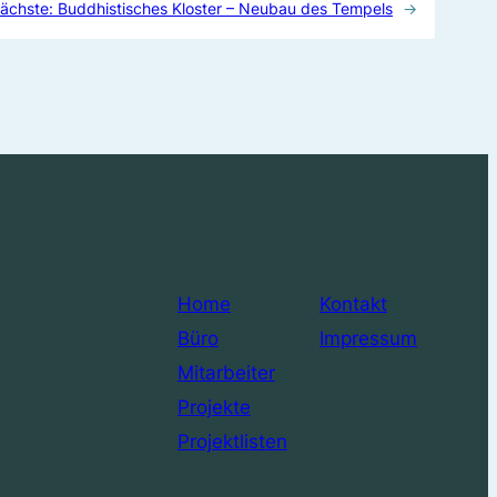
ächste:
Buddhistisches Kloster – Neubau des Tempels
→
Home
Kontakt
Büro
Impressum
Mitarbeiter
Projekte
Projektlisten