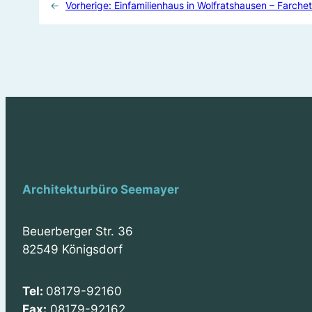
←
Vorherige:
Einfamilienhaus in Wolfratshausen – Farchet
Architekturbüro Seemayer
Beuerberger Str. 36
82549 Königsdorf
Tel:
08179-92160
Fax:
08179-92162